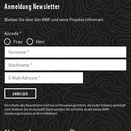
Anmeldung Newsletter
Bleiben Sie über den WWF und seine Projekte informiert.
Web2Case
Fieldset
anrede_name
Anrede
Infofelder
Frau
Herr
Vorname
Nachname
E-
Mailadresse
E-
Mail
Adresse
Ich
möchte,
dass
der
WWF
Die Inhalte des Newsletters sind nur an Personen gerichtet, die in der Schweiz wohnhaft
mich
sind. Wohnen Sie im Ausland? Dann wenden Sie sich bitte an die lokale WWF-
über
seine
Länderorganisation an Ihrem Wohnort.
Projekte
informiert.