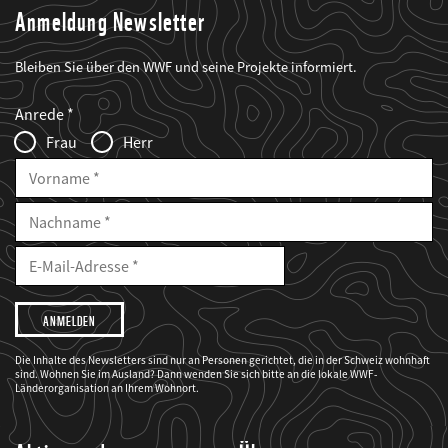
Anmeldung Newsletter
Bleiben Sie über den WWF und seine Projekte informiert.
Web2Case
Fieldset
anrede_name
Anrede
Infofelder
Frau
Herr
Vorname
Nachname
E-
Mailadresse
E-
Mail
Adresse
Ich
möchte,
dass
der
WWF
Die Inhalte des Newsletters sind nur an Personen gerichtet, die in der Schweiz wohnhaft
mich
sind. Wohnen Sie im Ausland? Dann wenden Sie sich bitte an die lokale WWF-
über
seine
Länderorganisation an Ihrem Wohnort.
Projekte
informiert.