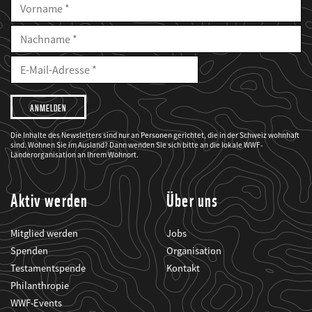
Vorname
Nachname
E-
Mailadresse
E-
Mail
Adresse
Ich
möchte,
dass
der
WWF
Die Inhalte des Newsletters sind nur an Personen gerichtet, die in der Schweiz wohnhaft
mich
sind. Wohnen Sie im Ausland? Dann wenden Sie sich bitte an die lokale WWF-
über
seine
Länderorganisation an Ihrem Wohnort.
Projekte
informiert.
Aktiv werden
Über uns
Mitglied werden
Jobs
Spenden
Organisation
Testamentspende
Kontakt
Philanthropie
WWF-Events