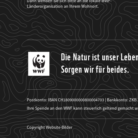
Dann wenden Sie sich bitte an die lokale WWF-
seine
Projekte
Länderorganisation an Ihrem Wohnort.
informiert.
Die Natur ist unser Lebe
Sorgen wir für beides.
Postkonto: IBAN CH1809000000800004703 | Bankkonto: ZKB
Ihre Spende an den WWF kann steuerlich geltend gemacht w
Copyright Website-Bilder