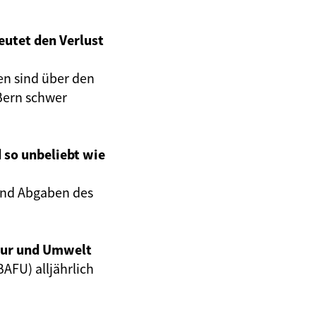
utet den Verlust
en sind über den
Bern schwer
 so unbeliebt wie
 und Abgaben des
tur und Umwelt
FU) alljährlich