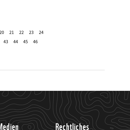
20
21
22
23
24
43
44
45
46
Medien
Rechtliches