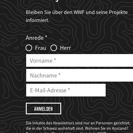
Bleiben Sie über den WWF und seine Projekte
informiert.
Web2Case
Fieldset
anrede_name
Anrede
Infofelder
Frau
Herr
Vorname
Nachname
E-
Mailadresse
E-
Mail
Adresse
Ich
möchte,
dass
der
WWF
Die Inhalte des Newsletters sind nur an Personen gerichtet,
mich
die in der Schweiz wohnhaft sind. Wohnen Sie im Ausland?
über