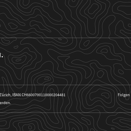
n.
 Zürich, IBAN CH6600700110000204481
Folgen 
erden.