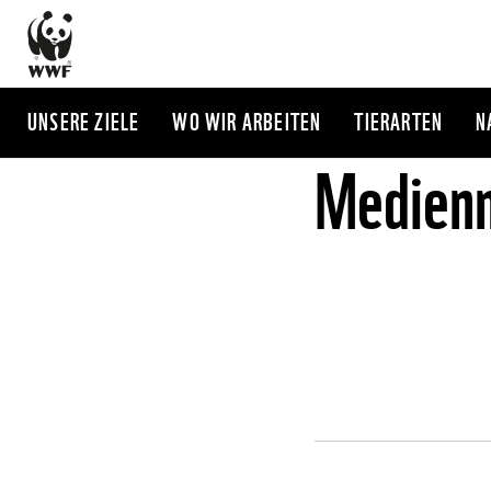
Direkt
zum
Inhalt
UNSERE ZIELE
WO WIR ARBEITEN
TIERARTEN
N
Medienm