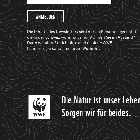
Mail
Adresse
Ich
möchte,
dass
der
WWF
Die Inhalte des Newsletters sind nur an Personen gerichtet,
mich
die in der Schweiz wohnhaft sind. Wohnen Sie im Ausland?
über
Dann wenden Sie sich bitte an die lokale WWF-
seine
Projekte
Länderorganisation an Ihrem Wohnort.
informiert.
Die Natur ist unser Lebe
Sorgen wir für beides.