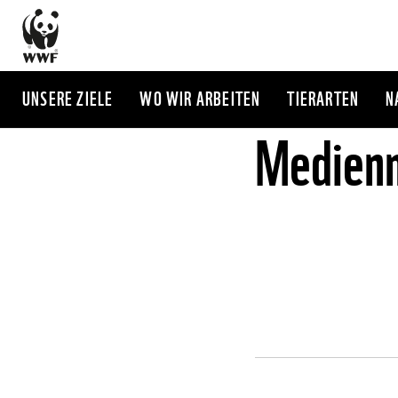
Direkt
zum
Inhalt
UNSERE ZIELE
WO WIR ARBEITEN
TIERARTEN
N
Medienm