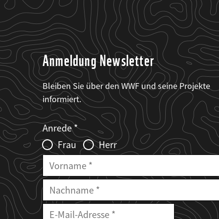
Anmeldung Newsletter
Bleiben Sie über den WWF und seine Projekte
informiert.
Web2Case
Fieldset
anrede_name
Anrede
Infofelder
Frau
Herr
Vorname
Nachname
E-
Mailadresse
E-