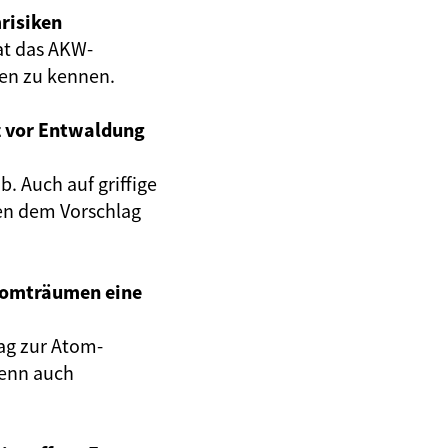
risiken
at das AKW-
gen zu kennen.
z vor Entwaldung
. Auch auf griffige
en dem Vorschlag
Atomträumen eine
ag zur Atom-
wenn auch