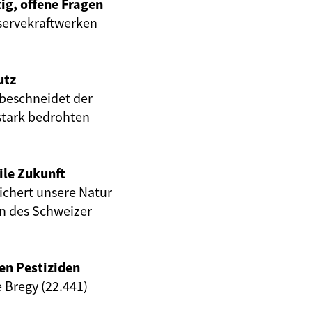
ig, offene Fragen
servekraftwerken
utz
beschneidet der
stark bedrohten
ile Zukunft
eichert unsere Natur
en des Schweizer
en Pestiziden
e Bregy (22.441)