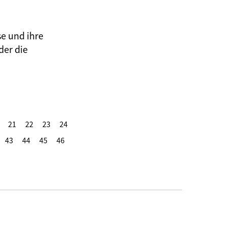
se und ihre
der die
21
22
23
24
43
44
45
46