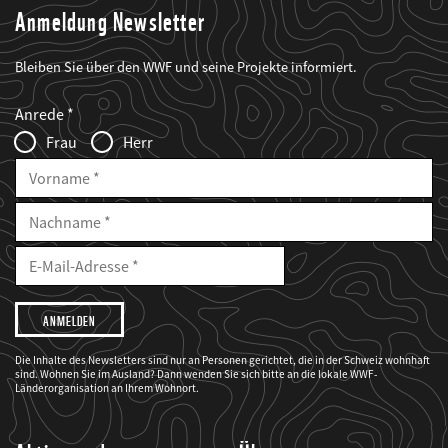
Anmeldung Newsletter
Bleiben Sie über den WWF und seine Projekte informiert.
Web2Case
Fieldset
anrede_name
Anrede
Infofelder
Frau
Herr
Vorname
Nachname
E-
Mailadresse
E-
Mail
Adresse
Ich
möchte,
dass
der
WWF
Die Inhalte des Newsletters sind nur an Personen gerichtet, die in der Schweiz wohnhaft
mich
sind. Wohnen Sie im Ausland? Dann wenden Sie sich bitte an die lokale WWF-
über
seine
Länderorganisation an Ihrem Wohnort.
Projekte
informiert.