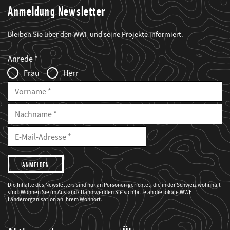
Anmeldung Newsletter
Bleiben Sie über den WWF und seine Projekte informiert.
Web2Case
Fieldset
anrede_name
Anrede
Infofelder
Frau
Herr
Vorname
Nachname
E-
Mailadresse
E-
Mail
Adresse
Ich
möchte,
dass
der
WWF
Die Inhalte des Newsletters sind nur an Personen gerichtet, die in der Schweiz wohnhaft
mich
sind. Wohnen Sie im Ausland? Dann wenden Sie sich bitte an die lokale WWF-
über
seine
Länderorganisation an Ihrem Wohnort.
Projekte
informiert.