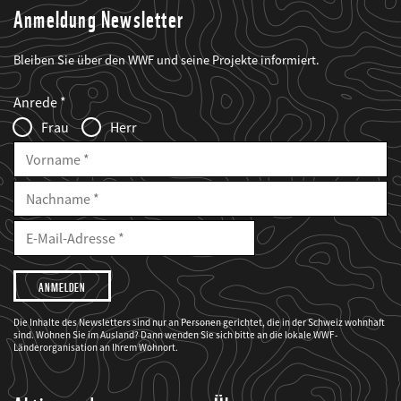
Anmeldung Newsletter
Bleiben Sie über den WWF und seine Projekte informiert.
Web2Case
Fieldset
anrede_name
Anrede
Infofelder
Frau
Herr
Vorname
Nachname
E-
Mailadresse
E-
Mail
Adresse
Ich
möchte,
dass
der
WWF
Die Inhalte des Newsletters sind nur an Personen gerichtet, die in der Schweiz wohnhaft
mich
sind. Wohnen Sie im Ausland? Dann wenden Sie sich bitte an die lokale WWF-
über
seine
Länderorganisation an Ihrem Wohnort.
Projekte
informiert.