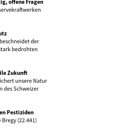
ig, offene Fragen
servekraftwerken
utz
beschneidet der
stark bedrohten
ile Zukunft
eichert unsere Natur
en des Schweizer
en Pestiziden
e Bregy (22.441)