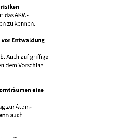
risiken
at das AKW-
gen zu kennen.
z vor Entwaldung
. Auch auf griffige
en dem Vorschlag
Atomträumen eine
ag zur Atom-
wenn auch