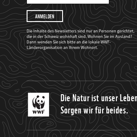
Mail
Adresse
Ich
möchte,
dass
der
WWF
Die Inhalte des Newsletters sind nur an Personen gerichtet,
mich
die in der Schweiz wohnhaft sind. Wohnen Sie im Ausland?
über
Dann wenden Sie sich bitte an die lokale WWF-
seine
Projekte
Länderorganisation an Ihrem Wohnort.
informiert.
Die Natur ist unser Lebe
Sorgen wir für beides.