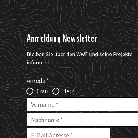
Anmeldung Newsletter
Bleiben Sie über den WWF und seine Projekte
informiert.
Web2Case
Fieldset
anrede_name
Anrede
Infofelder
Frau
Herr
Vorname
Nachname
E-
Mailadresse
E-