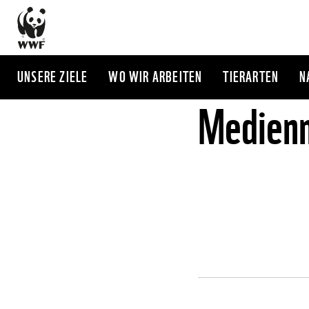
Direkt
zum
Inhalt
UNSERE ZIELE
WO WIR ARBEITEN
TIERARTEN
N
Medienm