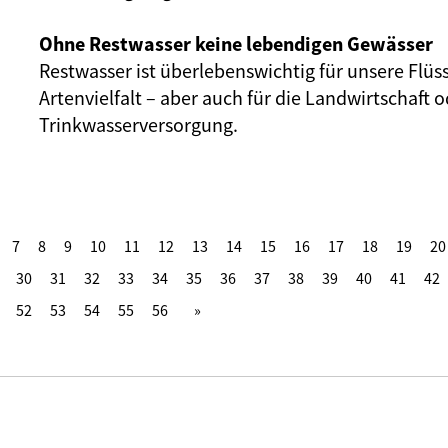
Ohne Restwasser keine lebendigen Gewässer
Restwasser ist überlebenswichtig für unsere Flüs
Artenvielfalt – aber auch für die Landwirtschaft o
Trinkwasserversorgung.
7
8
9
10
11
12
13
14
15
16
17
18
19
20
30
31
32
33
34
35
36
37
38
39
40
41
42
52
53
54
55
56