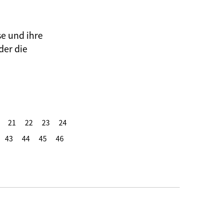
se und ihre
der die
21
22
23
24
43
44
45
46