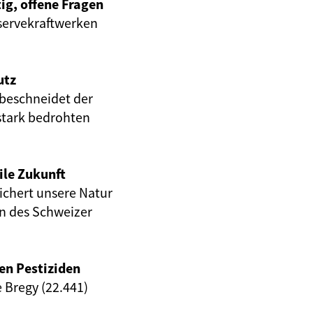
ig, offene Fragen
servekraftwerken
utz
beschneidet der
stark bedrohten
ile Zukunft
eichert unsere Natur
en des Schweizer
en Pestiziden
e Bregy (22.441)