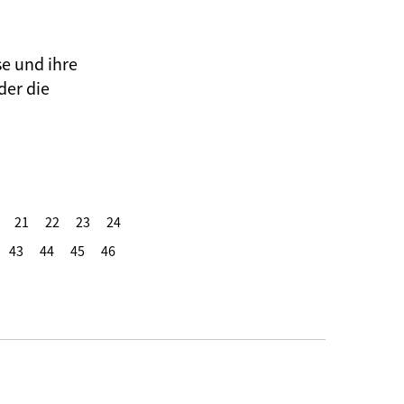
se und ihre
der die
21
22
23
24
43
44
45
46