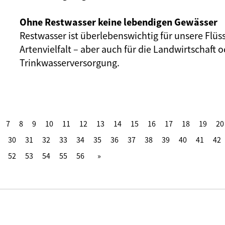
Ohne Restwasser keine lebendigen Gewässer
Restwasser ist überlebenswichtig für unsere Flüs
Artenvielfalt – aber auch für die Landwirtschaft o
Trinkwasserversorgung.
7
8
9
10
11
12
13
14
15
16
17
18
19
20
30
31
32
33
34
35
36
37
38
39
40
41
42
52
53
54
55
56