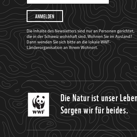
Mail
Adresse
Ich
möchte,
dass
der
WWF
Die Inhalte des Newsletters sind nur an Personen gerichtet,
mich
die in der Schweiz wohnhaft sind. Wohnen Sie im Ausland?
über
Dann wenden Sie sich bitte an die lokale WWF-
seine
Projekte
Länderorganisation an Ihrem Wohnort.
informiert.
Die Natur ist unser Lebe
Sorgen wir für beides.