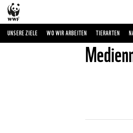
Direkt
zum
Inhalt
UNSERE ZIELE
WO WIR ARBEITEN
TIERARTEN
N
Medienm