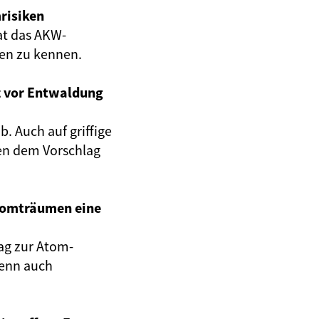
risiken
at das AKW-
gen zu kennen.
z vor Entwaldung
. Auch auf griffige
en dem Vorschlag
Atomträumen eine
ag zur Atom-
wenn auch