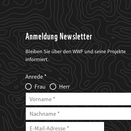
Anmeldung Newsletter
Bleiben Sie über den WWF und seine Projekte
informiert.
Web2Case
Fieldset
anrede_name
Anrede
Infofelder
Frau
Herr
Vorname
Nachname
E-
Mailadresse
E-