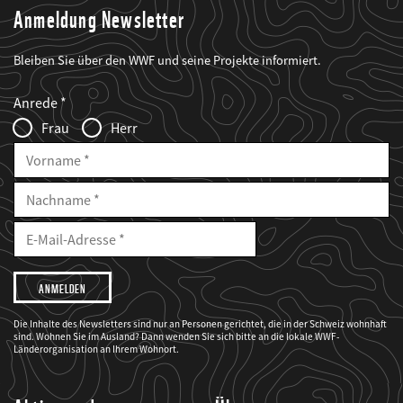
Anmeldung Newsletter
Bleiben Sie über den WWF und seine Projekte informiert.
Web2Case
Fieldset
anrede_name
Anrede
Infofelder
Frau
Herr
Vorname
Nachname
E-
Mailadresse
E-
Mail
Adresse
Ich
möchte,
dass
der
WWF
Die Inhalte des Newsletters sind nur an Personen gerichtet, die in der Schweiz wohnhaft
mich
sind. Wohnen Sie im Ausland? Dann wenden Sie sich bitte an die lokale WWF-
über
seine
Länderorganisation an Ihrem Wohnort.
Projekte
informiert.