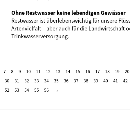
Ohne Restwasser keine lebendigen Gewässer
Restwasser ist überlebenswichtig für unsere Flüs
Artenvielfalt – aber auch für die Landwirtschaft o
Trinkwasserversorgung.
7
8
9
10
11
12
13
14
15
16
17
18
19
20
30
31
32
33
34
35
36
37
38
39
40
41
42
52
53
54
55
56