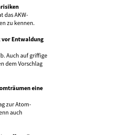
risiken
at das AKW-
gen zu kennen.
z vor Entwaldung
. Auch auf griffige
en dem Vorschlag
Atomträumen eine
ag zur Atom-
wenn auch