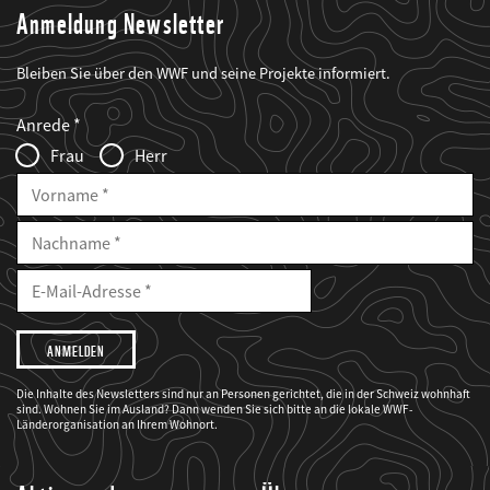
Anmeldung Newsletter
Bleiben Sie über den WWF und seine Projekte informiert.
Web2Case
Fieldset
anrede_name
Anrede
Infofelder
Frau
Herr
Vorname
Nachname
E-
Mailadresse
E-
Mail
Adresse
Ich
möchte,
dass
der
WWF
Die Inhalte des Newsletters sind nur an Personen gerichtet, die in der Schweiz wohnhaft
mich
sind. Wohnen Sie im Ausland? Dann wenden Sie sich bitte an die lokale WWF-
über
seine
Länderorganisation an Ihrem Wohnort.
Projekte
informiert.