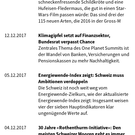
schneckenfressende Schildkröte und eine
Hufeisen-Fledermaus, die gut in einen Star-
Wars-Film passen würde: Das sind drei der
115 neuen Arten, die 2016 in der Gross-M
12.12.2017
Klimagipfel setzt auf Finanzsektor,
Bundesrat verpasst Chance
Zentrales Thema des One Planet Summits ist
der Wandel von Banken, Versicherungen und
Pensionskassen zu mehr Nachhaltigkeit.
05.12.2017
Energiewende-Index zeigt: Schweiz muss
Ambitionen verdoppeln
Die Schweiz ist noch weit weg vom
Energiewende-Zielkurs, wie der aktualisierte
Energiewende-Index zeigt: Insgesamt weisen
vier der sieben Hauptindikatoren klar
ungenügende Werte auf.
04.12.2017
30 Jahre «Rothenthurm-Initiative»: Den
meisten Schweizer Mooren geht es immer