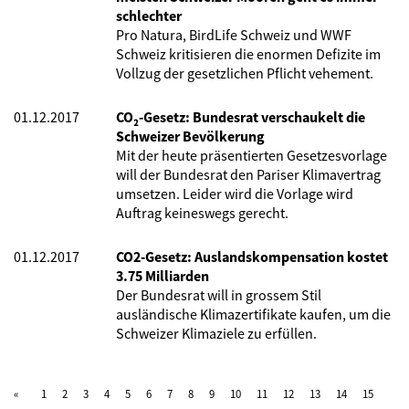
schlechter
Pro Natura, BirdLife Schweiz und WWF
Schweiz kritisieren die enormen Defizite im
Vollzug der gesetzlichen Pflicht vehement.
01.12.2017
CO₂-Gesetz: Bundesrat verschaukelt die
Schweizer Bevölkerung
Mit der heute präsentierten Gesetzesvorlage
will der Bundesrat den Pariser Klimavertrag
umsetzen. Leider wird die Vorlage wird
Auftrag keineswegs gerecht.
01.12.2017
CO2-Gesetz: Auslandskompensation kostet
3.75 Milliarden
Der Bundesrat will in grossem Stil
ausländische Klimazertifikate kaufen, um die
Schweizer Klimaziele zu erfüllen.
1
2
3
4
5
6
7
8
9
10
11
12
13
14
15