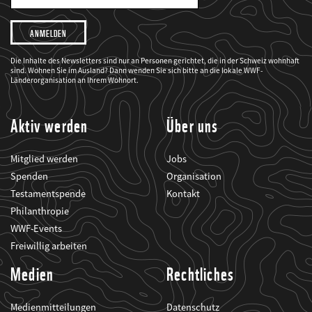
Mail
Adresse
Ich
möchte,
dass
der
WWF
Die Inhalte des Newsletters sind nur an Personen gerichtet, die in der Schweiz wohnhaft
mich
sind. Wohnen Sie im Ausland? Dann wenden Sie sich bitte an die lokale WWF-
über
seine
Länderorganisation an Ihrem Wohnort.
Projekte
informiert.
Aktiv werden
Über uns
Mitglied werden
Jobs
Spenden
Organisation
Testamentspende
Kontakt
Philanthropie
WWF-Events
Freiwillig arbeiten
Medien
Rechtliches
Medienmitteilungen
Datenschutz