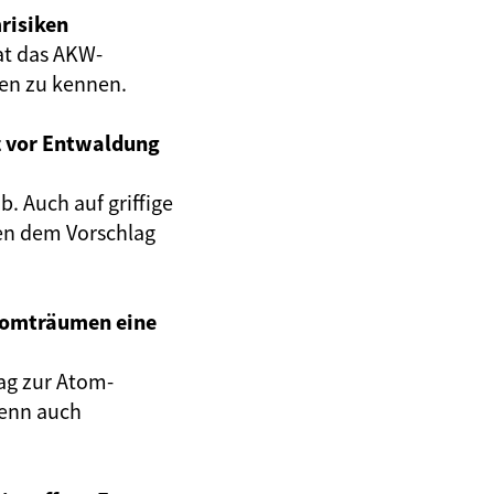
risiken
at das AKW-
gen zu kennen.
z vor Entwaldung
. Auch auf griffige
en dem Vorschlag
Atomträumen eine
ag zur Atom-
wenn auch