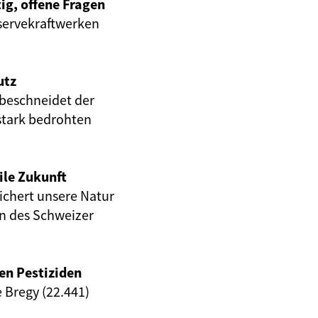
ig, offene Fragen
servekraftwerken
utz
beschneidet der
stark bedrohten
ile Zukunft
eichert unsere Natur
en des Schweizer
en Pestiziden
e Bregy (22.441)