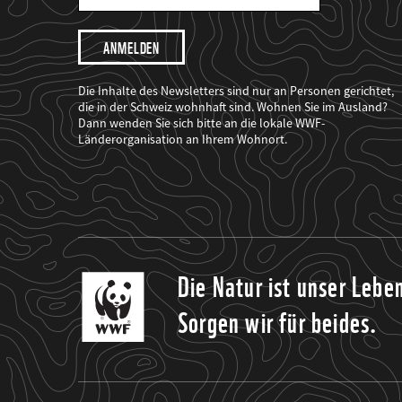
Mail
Adresse
Ich
möchte,
dass
der
WWF
Die Inhalte des Newsletters sind nur an Personen gerichtet,
mich
die in der Schweiz wohnhaft sind. Wohnen Sie im Ausland?
über
Dann wenden Sie sich bitte an die lokale WWF-
seine
Projekte
Länderorganisation an Ihrem Wohnort.
informiert.
Die Natur ist unser Lebe
Sorgen wir für beides.