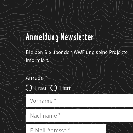
Anmeldung Newsletter
Bleiben Sie über den WWF und seine Projekte
informiert.
Web2Case
Fieldset
anrede_name
Anrede
Infofelder
Frau
Herr
Vorname
Nachname
E-
Mailadresse
E-