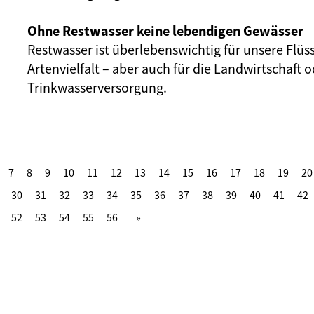
Ohne Restwasser keine lebendigen Gewässer
Restwasser ist überlebenswichtig für unsere Flüs
Artenvielfalt – aber auch für die Landwirtschaft o
Trinkwasserversorgung.
7
8
9
10
11
12
13
14
15
16
17
18
19
20
30
31
32
33
34
35
36
37
38
39
40
41
42
52
53
54
55
56