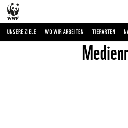
Direkt
zum
Inhalt
UNSERE ZIELE
WO WIR ARBEITEN
TIERARTEN
N
Medienm