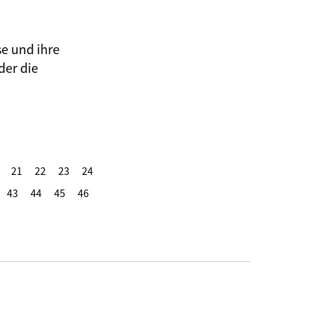
se und ihre
der die
21
22
23
24
43
44
45
46