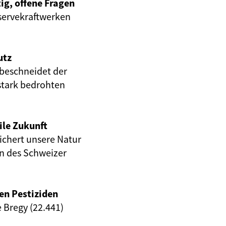
ig, offene Fragen
servekraftwerken
utz
beschneidet der
stark bedrohten
ile Zukunft
eichert unsere Natur
en des Schweizer
en Pestiziden
e Bregy (22.441)