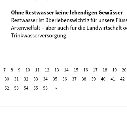
Ohne Restwasser keine lebendigen Gewässer
Restwasser ist überlebenswichtig für unsere Flüs
Artenvielfalt – aber auch für die Landwirtschaft o
Trinkwasserversorgung.
7
8
9
10
11
12
13
14
15
16
17
18
19
20
30
31
32
33
34
35
36
37
38
39
40
41
42
52
53
54
55
56