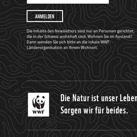
Mail
Adresse
Ich
möchte,
dass
der
WWF
Die Inhalte des Newsletters sind nur an Personen gerichtet,
mich
die in der Schweiz wohnhaft sind. Wohnen Sie im Ausland?
über
Dann wenden Sie sich bitte an die lokale WWF-
seine
Projekte
Länderorganisation an Ihrem Wohnort.
informiert.
Die Natur ist unser Lebe
Sorgen wir für beides.