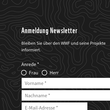
Anmeldung Newsletter
Bleiben Sie über den WWF und seine Projekte
informiert.
Web2Case
Fieldset
anrede_name
Anrede
Infofelder
Frau
Herr
Vorname
Nachname
E-
Mailadresse
E-