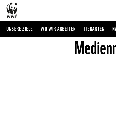
Direkt
zum
Inhalt
UNSERE ZIELE
WO WIR ARBEITEN
TIERARTEN
N
Medienm