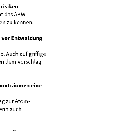
risiken
at das AKW-
gen zu kennen.
z vor Entwaldung
. Auch auf griffige
en dem Vorschlag
Atomträumen eine
ag zur Atom-
wenn auch