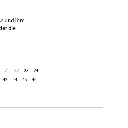
se und ihre
der die
21
22
23
24
43
44
45
46