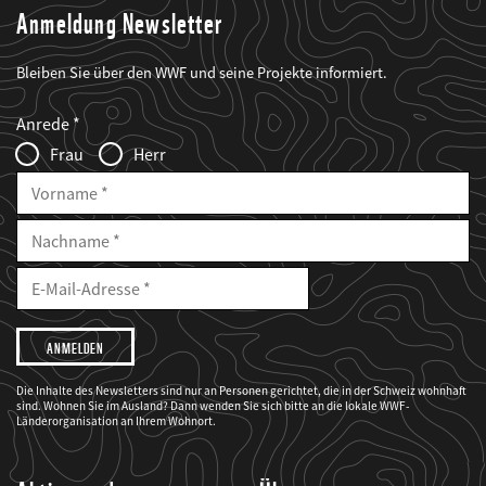
Anmeldung Newsletter
Bleiben Sie über den WWF und seine Projekte informiert.
Web2Case
Fieldset
anrede_name
Anrede
Infofelder
Frau
Herr
Vorname
Nachname
E-
Mailadresse
E-
Mail
Adresse
Ich
möchte,
dass
der
WWF
Die Inhalte des Newsletters sind nur an Personen gerichtet, die in der Schweiz wohnhaft
mich
sind. Wohnen Sie im Ausland? Dann wenden Sie sich bitte an die lokale WWF-
über
seine
Länderorganisation an Ihrem Wohnort.
Projekte
informiert.