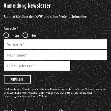
Anmeldung Newsletter
Bleiben Sie über den WWF und seine Projekte informiert.
Web2Case
Fieldset
anrede_name
Anrede
Infofelder
Frau
Herr
Vorname
Nachname
E-
Mailadresse
E-
Mail
Adresse
Ich
möchte,
dass
der
WWF
Die Inhalte des Newsletters sind nur an Personen gerichtet, die in der Schweiz wohnhaft
mich
sind. Wohnen Sie im Ausland? Dann wenden Sie sich bitte an die lokale WWF-
über
seine
Länderorganisation an Ihrem Wohnort.
Projekte
informiert.