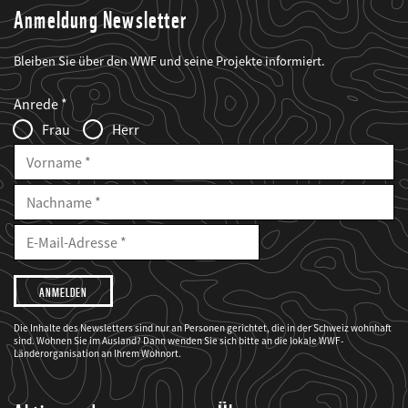
Anmeldung Newsletter
Bleiben Sie über den WWF und seine Projekte informiert.
Web2Case
Fieldset
anrede_name
Anrede
Infofelder
Frau
Herr
Vorname
Nachname
E-
Mailadresse
E-
Mail
Adresse
Ich
möchte,
dass
der
WWF
Die Inhalte des Newsletters sind nur an Personen gerichtet, die in der Schweiz wohnhaft
mich
sind. Wohnen Sie im Ausland? Dann wenden Sie sich bitte an die lokale WWF-
über
seine
Länderorganisation an Ihrem Wohnort.
Projekte
informiert.