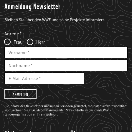
Anmeldung Newsletter
Bleiben Sie über den WWF und seine Projekte informiert.
Web2Case
Fieldset
anrede_name
Anrede
Infofelder
Frau
Herr
Vorname
Nachname
E-
Mailadresse
E-
Mail
Adresse
Ich
möchte,
dass
der
WWF
Die Inhalte des Newsletters sind nur an Personen gerichtet, die in der Schweiz wohnhaft
mich
sind. Wohnen Sie im Ausland? Dann wenden Sie sich bitte an die lokale WWF-
über
seine
Länderorganisation an Ihrem Wohnort.
Projekte
informiert.