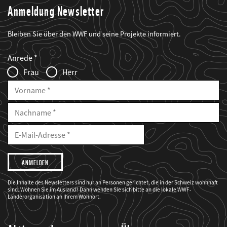
Anmeldung Newsletter
Bleiben Sie über den WWF und seine Projekte informiert.
Web2Case
Fieldset
anrede_name
Anrede
Infofelder
Frau
Herr
Vorname
Nachname
E-
Mailadresse
E-
Mail
Adresse
Ich
möchte,
dass
der
WWF
Die Inhalte des Newsletters sind nur an Personen gerichtet, die in der Schweiz wohnhaft
mich
sind. Wohnen Sie im Ausland? Dann wenden Sie sich bitte an die lokale WWF-
über
seine
Länderorganisation an Ihrem Wohnort.
Projekte
informiert.