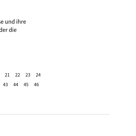
se und ihre
der die
21
22
23
24
43
44
45
46