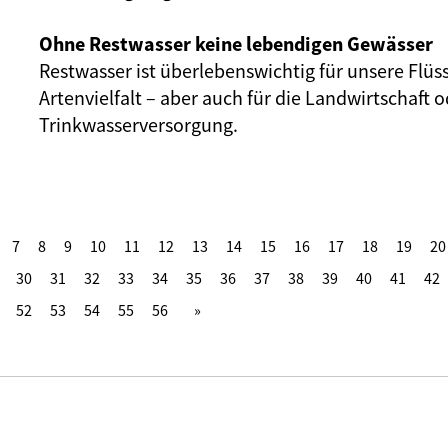
Ohne Restwasser keine lebendigen Gewässer
Restwasser ist überlebenswichtig für unsere Flüs
Artenvielfalt – aber auch für die Landwirtschaft o
Trinkwasserversorgung.
7
8
9
10
11
12
13
14
15
16
17
18
19
20
30
31
32
33
34
35
36
37
38
39
40
41
42
52
53
54
55
56