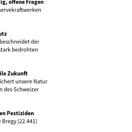
ig, offene Fragen
servekraftwerken
utz
beschneidet der
stark bedrohten
ile Zukunft
eichert unsere Natur
en des Schweizer
en Pestiziden
e Bregy (22.441)