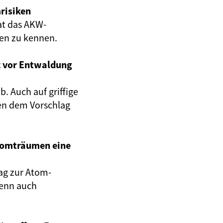
risiken
at das AKW-
gen zu kennen.
z vor Entwaldung
. Auch auf griffige
en dem Vorschlag
Atomträumen eine
ag zur Atom-
wenn auch