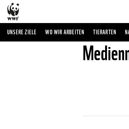
Direkt
zum
Inhalt
UNSERE ZIELE
WO WIR ARBEITEN
TIERARTEN
N
Medienm