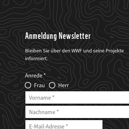
Anmeldung Newsletter
Bleiben Sie über den WWF und seine Projekte
informiert.
Web2Case
Fieldset
anrede_name
Anrede
Infofelder
Frau
Herr
Vorname
Nachname
E-
Mailadresse
E-