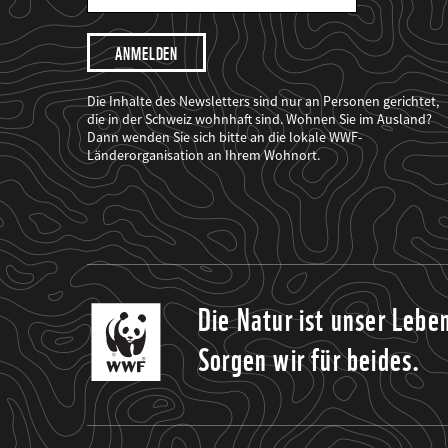
Mail
Adresse
Ich
möchte,
dass
der
WWF
Die Inhalte des Newsletters sind nur an Personen gerichtet,
mich
die in der Schweiz wohnhaft sind. Wohnen Sie im Ausland?
über
Dann wenden Sie sich bitte an die lokale WWF-
seine
Projekte
Länderorganisation an Ihrem Wohnort.
informiert.
Die Natur ist unser Lebe
Sorgen wir für beides.