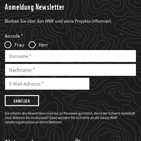
Anmeldung Newsletter
Bleiben Sie über den WWF und seine Projekte informiert.
Web2Case
Fieldset
anrede_name
Anrede
Infofelder
Frau
Herr
Vorname
Nachname
E-
Mailadresse
E-
Mail
Adresse
Ich
möchte,
dass
der
WWF
Die Inhalte des Newsletters sind nur an Personen gerichtet, die in der Schweiz wohnhaft
mich
sind. Wohnen Sie im Ausland? Dann wenden Sie sich bitte an die lokale WWF-
über
seine
Länderorganisation an Ihrem Wohnort.
Projekte
informiert.