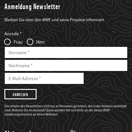
Anmeldung Newsletter
Bleiben Sie über den WWF und seine Projekte informiert.
Web2Case
Fieldset
anrede_name
Anrede
Infofelder
Frau
Herr
Vorname
Nachname
E-
Mailadresse
E-
Mail
Adresse
Ich
möchte,
dass
der
WWF
Die Inhalte des Newsletters sind nur an Personen gerichtet, die in der Schweiz wohnhaft
mich
sind. Wohnen Sie im Ausland? Dann wenden Sie sich bitte an die lokale WWF-
über
seine
Länderorganisation an Ihrem Wohnort.
Projekte
informiert.