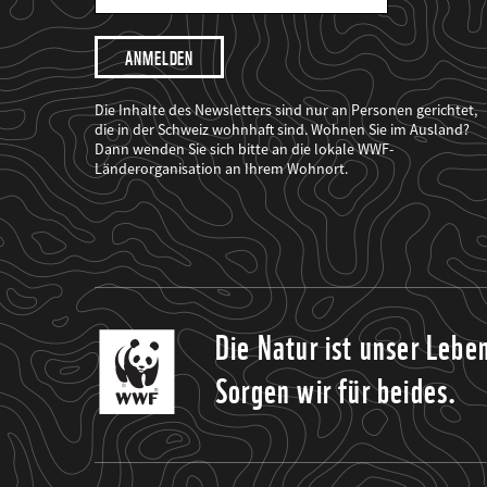
Mail
Adresse
Ich
möchte,
dass
der
WWF
Die Inhalte des Newsletters sind nur an Personen gerichtet,
mich
die in der Schweiz wohnhaft sind. Wohnen Sie im Ausland?
über
Dann wenden Sie sich bitte an die lokale WWF-
seine
Projekte
Länderorganisation an Ihrem Wohnort.
informiert.
Die Natur ist unser Lebe
Sorgen wir für beides.