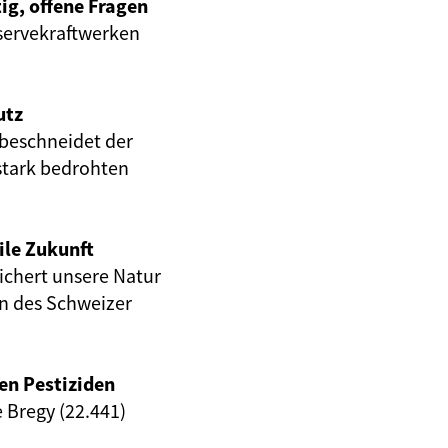
ig, offene Fragen
servekraftwerken
utz
beschneidet der
stark bedrohten
ile Zukunft
eichert unsere Natur
en des Schweizer
en Pestiziden
e Bregy (22.441)