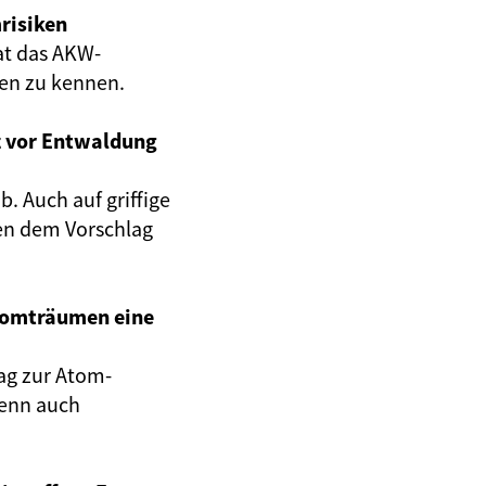
risiken
at das AKW-
gen zu kennen.
z vor Entwaldung
. Auch auf griffige
en dem Vorschlag
Atomträumen eine
ag zur Atom-
wenn auch