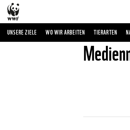
Direkt
zum
Inhalt
UNSERE ZIELE
WO WIR ARBEITEN
TIERARTEN
N
Medienm