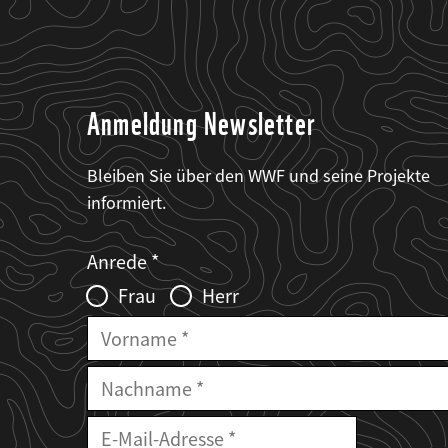
Anmeldung Newsletter
Bleiben Sie über den WWF und seine Projekte
informiert.
Web2Case
Fieldset
anrede_name
Anrede
Infofelder
Frau
Herr
Vorname
Nachname
E-
Mailadresse
E-