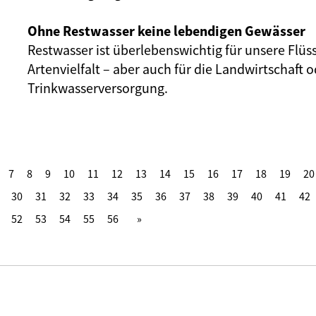
Ohne Restwasser keine lebendigen Gewässer
Restwasser ist überlebenswichtig für unsere Flüs
Artenvielfalt – aber auch für die Landwirtschaft o
Trinkwasserversorgung.
7
8
9
10
11
12
13
14
15
16
17
18
19
20
30
31
32
33
34
35
36
37
38
39
40
41
42
52
53
54
55
56