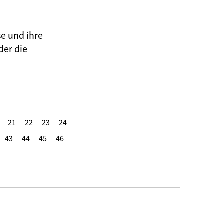
se und ihre
der die
21
22
23
24
43
44
45
46