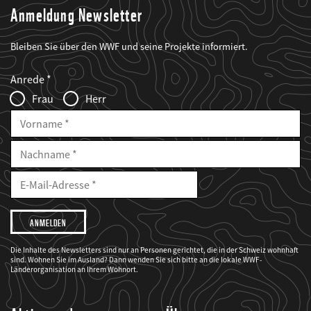
Anmeldung Newsletter
Bleiben Sie über den WWF und seine Projekte informiert.
Web2Case
Fieldset
anrede_name
Anrede
Infofelder
Frau
Herr
Vorname
Nachname
E-
Mailadresse
E-
Mail
Adresse
Ich
möchte,
dass
der
WWF
Die Inhalte des Newsletters sind nur an Personen gerichtet, die in der Schweiz wohnhaft
mich
sind. Wohnen Sie im Ausland? Dann wenden Sie sich bitte an die lokale WWF-
über
seine
Länderorganisation an Ihrem Wohnort.
Projekte
informiert.