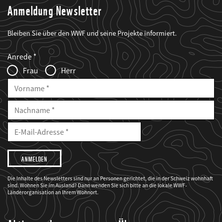
Anmeldung Newsletter
Bleiben Sie über den WWF und seine Projekte informiert.
Web2Case
Fieldset
anrede_name
Anrede
Infofelder
Frau
Herr
Vorname
Nachname
E-
Mailadresse
E-
Mail
Adresse
Ich
möchte,
dass
der
WWF
Die Inhalte des Newsletters sind nur an Personen gerichtet, die in der Schweiz wohnhaft
mich
sind. Wohnen Sie im Ausland? Dann wenden Sie sich bitte an die lokale WWF-
über
seine
Länderorganisation an Ihrem Wohnort.
Projekte
informiert.