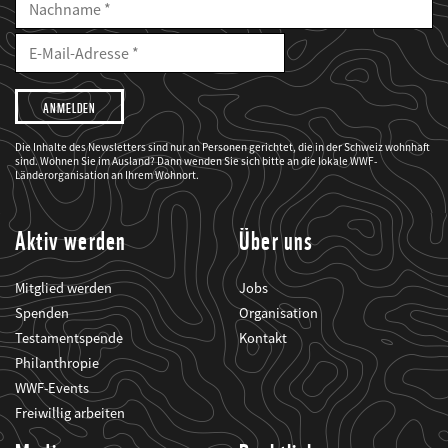
Nachname
E-
Mailadresse
E-
Mail
Adresse
Ich
möchte,
dass
der
WWF
Die Inhalte des Newsletters sind nur an Personen gerichtet, die in der Schweiz wohnhaft
mich
sind. Wohnen Sie im Ausland? Dann wenden Sie sich bitte an die lokale WWF-
über
seine
Länderorganisation an Ihrem Wohnort.
Projekte
informiert.
Aktiv werden
Über uns
Mitglied werden
Jobs
Spenden
Organisation
Testamentspende
Kontakt
Philanthropie
WWF-Events
Freiwillig arbeiten