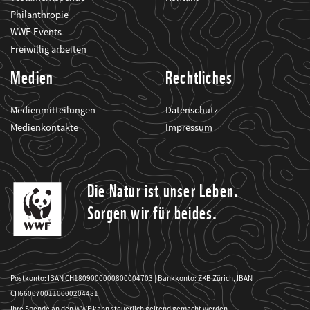
Philanthropie
WWF-Events
Freiwillig arbeiten
Medien
Rechtliches
Medienmitteilungen
Datenschutz
Medienkontakte
Impressum
Die Natur ist unser Leben.
Sorgen wir für beides.
Postkonto: IBAN CH1809000000800004703 | Bankkonto: ZKB Zürich, IBAN
CH6600700110000204481
Ihre Spende an den WWF kann steuerlich geltend gemacht werden.