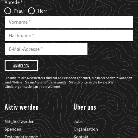
Anrede
Infofelder
Frau
Herr
Vorname
Nachname
E-
Mailadresse
E-
Mail
Adresse
Ich
möchte,
dass
der
WWF
Die Inhalte des Newsletters sind nur an Personen gerichtet, die in der Schweiz wohnhaft
mich
sind. Wohnen Sie im Ausland? Dann wenden Sie sich bitte an die lokale WWF-
über
seine
Länderorganisation an Ihrem Wohnort.
Projekte
informiert.
Aktiv werden
Über uns
Mitglied werden
Jobs
Spenden
Organisation
Testamentspende
Kontakt