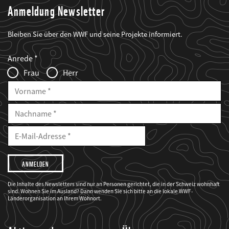
Anmeldung Newsletter
Bleiben Sie über den WWF und seine Projekte informiert.
Web2Case
Fieldset
anrede_name
Anrede
Infofelder
Frau
Herr
Vorname
Nachname
E-
Mailadresse
E-
Mail
Adresse
Ich
möchte,
dass
der
WWF
Die Inhalte des Newsletters sind nur an Personen gerichtet, die in der Schweiz wohnhaft
mich
sind. Wohnen Sie im Ausland? Dann wenden Sie sich bitte an die lokale WWF-
über
seine
Länderorganisation an Ihrem Wohnort.
Projekte
informiert.