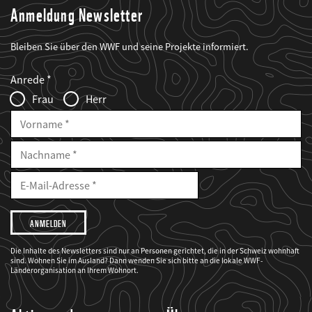
Anmeldung Newsletter
Bleiben Sie über den WWF und seine Projekte informiert.
Web2Case
Fieldset
anrede_name
Anrede
Infofelder
Frau
Herr
Vorname
Nachname
E-
Mailadresse
E-
Mail
Adresse
Ich
möchte,
dass
der
WWF
Die Inhalte des Newsletters sind nur an Personen gerichtet, die in der Schweiz wohnhaft
mich
sind. Wohnen Sie im Ausland? Dann wenden Sie sich bitte an die lokale WWF-
über
seine
Länderorganisation an Ihrem Wohnort.
Projekte
informiert.