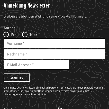
Anmeldung Newsletter
Bleiben Sie über den WWF und seine Projekte informiert.
Web2Case
Fieldset
anrede_name
Anrede
Infofelder
Frau
Herr
Vorname
Nachname
E-
Mailadresse
E-
Mail
Adresse
Ich
möchte,
dass
der
WWF
Die Inhalte des Newsletters sind nur an Personen gerichtet, die in der Schweiz wohnhaft
mich
sind. Wohnen Sie im Ausland? Dann wenden Sie sich bitte an die lokale WWF-
über
seine
Länderorganisation an Ihrem Wohnort.
Projekte
informiert.