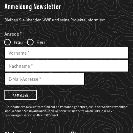
Anmeldung Newsletter
Bleiben Sie über den WWF und seine Projekte informiert.
Web2Case
Fieldset
anrede_name
Anrede
Infofelder
Frau
Herr
Vorname
Nachname
E-
Mailadresse
E-
Mail
Adresse
Ich
möchte,
dass
der
WWF
Die Inhalte des Newsletters sind nur an Personen gerichtet, die in der Schweiz wohnhaft
mich
sind. Wohnen Sie im Ausland? Dann wenden Sie sich bitte an die lokale WWF-
über
seine
Länderorganisation an Ihrem Wohnort.
Projekte
informiert.