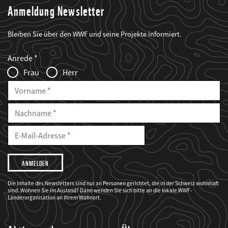
Anmeldung Newsletter
Bleiben Sie über den WWF und seine Projekte informiert.
Web2Case
Fieldset
anrede_name
Anrede
Infofelder
Frau
Herr
Vorname
Nachname
E-
Mailadresse
E-
Mail
Adresse
Ich
möchte,
dass
der
WWF
Die Inhalte des Newsletters sind nur an Personen gerichtet, die in der Schweiz wohnhaft
mich
sind. Wohnen Sie im Ausland? Dann wenden Sie sich bitte an die lokale WWF-
über
seine
Länderorganisation an Ihrem Wohnort.
Projekte
informiert.