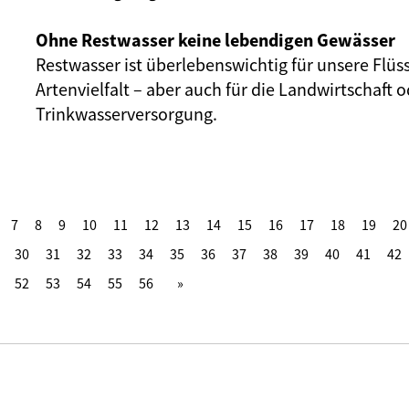
Ohne Restwasser keine lebendigen Gewässer
Restwasser ist überlebenswichtig für unsere Flüs
Artenvielfalt – aber auch für die Landwirtschaft o
Trinkwasserversorgung.
7
8
9
10
11
12
13
14
15
16
17
18
19
20
30
31
32
33
34
35
36
37
38
39
40
41
42
52
53
54
55
56