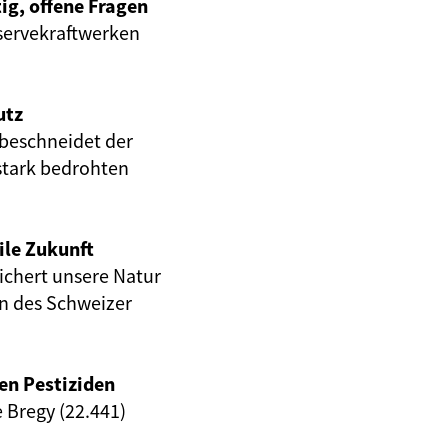
ig, offene Fragen
servekraftwerken
utz
beschneidet der
stark bedrohten
ile Zukunft
eichert unsere Natur
en des Schweizer
en Pestiziden
e Bregy (22.441)