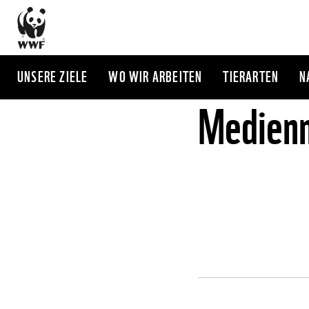
Direkt
zum
Inhalt
UNSERE ZIELE
WO WIR ARBEITEN
TIERARTEN
N
Medienm