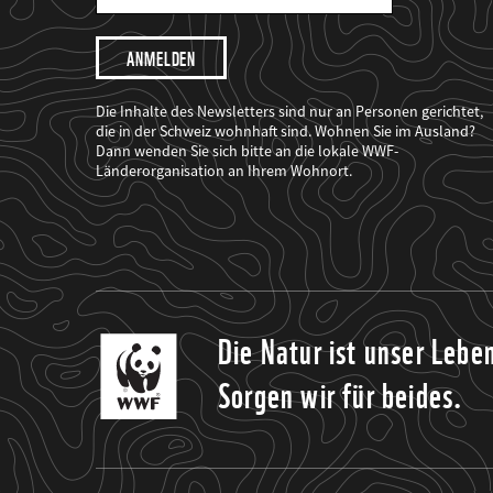
Mail
Adresse
Ich
möchte,
dass
der
WWF
Die Inhalte des Newsletters sind nur an Personen gerichtet,
mich
die in der Schweiz wohnhaft sind. Wohnen Sie im Ausland?
über
Dann wenden Sie sich bitte an die lokale WWF-
seine
Projekte
Länderorganisation an Ihrem Wohnort.
informiert.
Die Natur ist unser Lebe
Sorgen wir für beides.