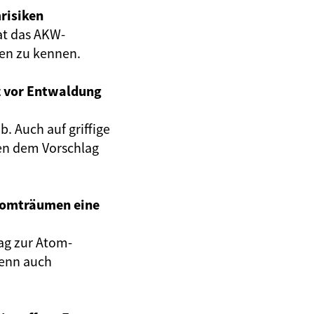
risiken
at das AKW-
gen zu kennen.
z vor Entwaldung
. Auch auf griffige
en dem Vorschlag
Atomträumen eine
ag zur Atom-
wenn auch