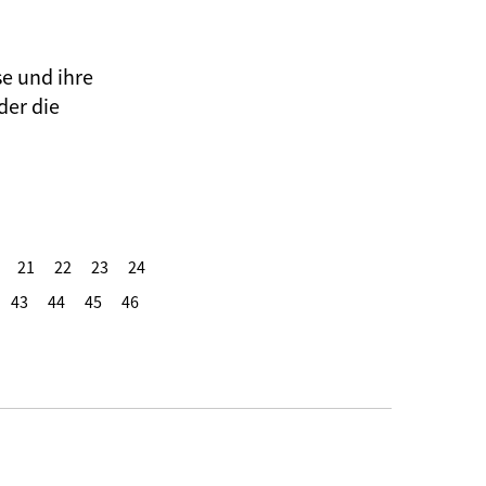
se und ihre
der die
21
22
23
24
43
44
45
46