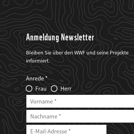
Anmeldung Newsletter
Bleiben Sie über den WWF und seine Projekte
informiert.
Web2Case
Fieldset
anrede_name
Anrede
Infofelder
Frau
Herr
Vorname
Nachname
E-
Mailadresse
E-