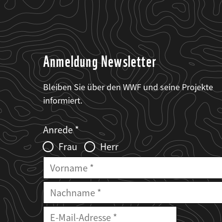
Anmeldung Newsletter
Bleiben Sie über den WWF und seine Projekte
informiert.
Web2Case
Fieldset
anrede_name
Anrede
Infofelder
Frau
Herr
Vorname
Nachname
E-
Mailadresse
E-