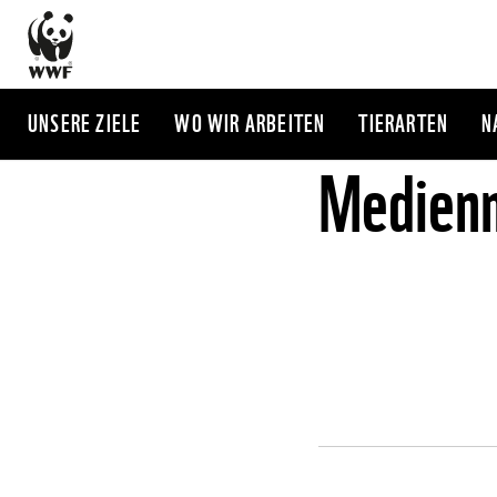
Direkt
zum
Inhalt
UNSERE ZIELE
WO WIR ARBEITEN
TIERARTEN
N
Medienm