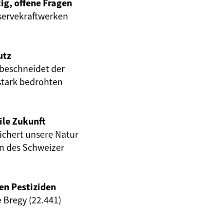
ig, offene Fragen
servekraftwerken
utz
beschneidet der
stark bedrohten
ile Zukunft
eichert unsere Natur
en des Schweizer
en Pestiziden
e Bregy (22.441)