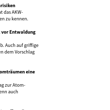
risiken
at das AKW-
gen zu kennen.
z vor Entwaldung
. Auch auf griffige
en dem Vorschlag
Atomträumen eine
ag zur Atom-
wenn auch