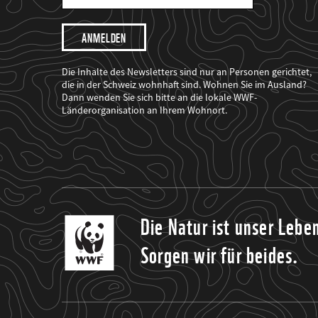
Mail
Adresse
Ich
möchte,
dass
der
WWF
Die Inhalte des Newsletters sind nur an Personen gerichtet,
mich
die in der Schweiz wohnhaft sind. Wohnen Sie im Ausland?
über
Dann wenden Sie sich bitte an die lokale WWF-
seine
Projekte
Länderorganisation an Ihrem Wohnort.
informiert.
Die Natur ist unser Lebe
Sorgen wir für beides.