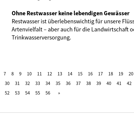
Ohne Restwasser keine lebendigen Gewässer
Restwasser ist überlebenswichtig für unsere Flüs
Artenvielfalt – aber auch für die Landwirtschaft o
Trinkwasserversorgung.
7
8
9
10
11
12
13
14
15
16
17
18
19
20
30
31
32
33
34
35
36
37
38
39
40
41
42
52
53
54
55
56