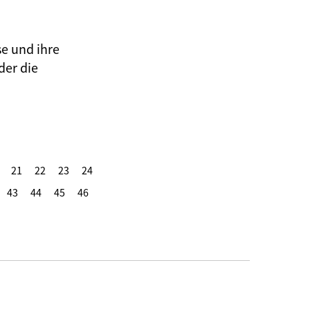
se und ihre
der die
21
22
23
24
43
44
45
46