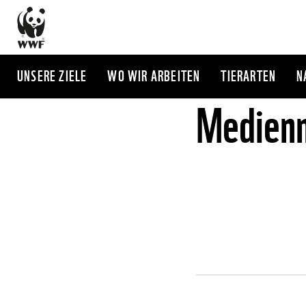
Direkt
zum
Inhalt
UNSERE ZIELE
WO WIR ARBEITEN
TIERARTEN
N
Medienm