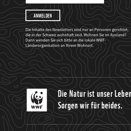
Mail
Adresse
Ich
möchte,
dass
der
WWF
Die Inhalte des Newsletters sind nur an Personen gerichtet,
mich
die in der Schweiz wohnhaft sind. Wohnen Sie im Ausland?
über
Dann wenden Sie sich bitte an die lokale WWF-
seine
Projekte
Länderorganisation an Ihrem Wohnort.
informiert.
Die Natur ist unser Lebe
Sorgen wir für beides.