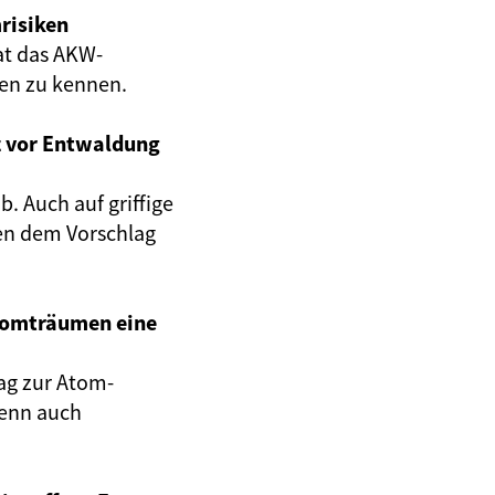
risiken
at das AKW-
gen zu kennen.
z vor Entwaldung
. Auch auf griffige
en dem Vorschlag
Atomträumen eine
ag zur Atom-
wenn auch