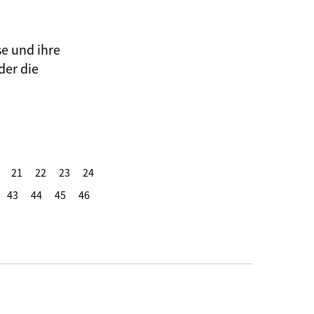
se und ihre
der die
21
22
23
24
43
44
45
46