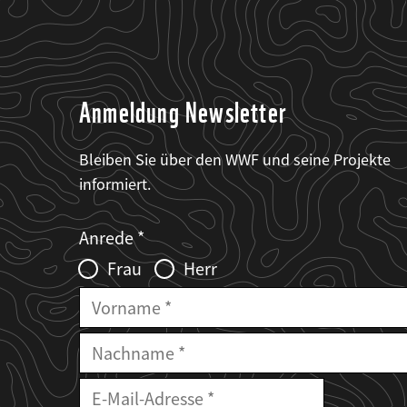
Anmeldung Newsletter
Bleiben Sie über den WWF und seine Projekte
informiert.
Web2Case
Fieldset
anrede_name
Anrede
Infofelder
Frau
Herr
Vorname
Nachname
E-
Mailadresse
E-