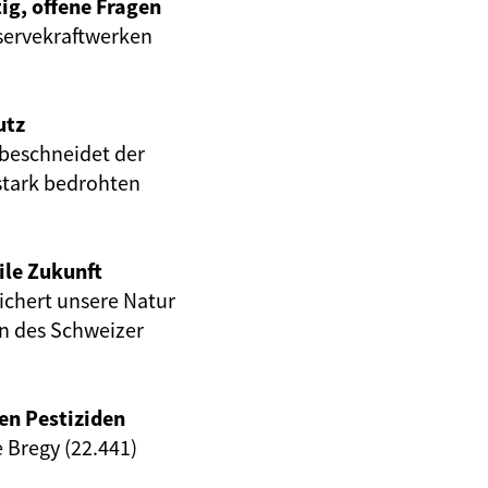
ig, offene Fragen
servekraftwerken
utz
beschneidet der
stark bedrohten
ile Zukunft
eichert unsere Natur
en des Schweizer
en Pestiziden
e Bregy (22.441)