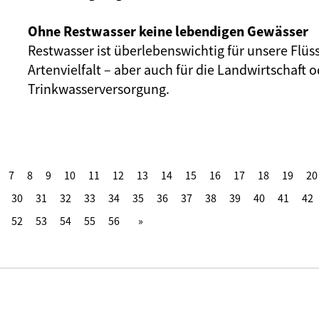
Ohne Restwasser keine lebendigen Gewässer
Restwasser ist überlebenswichtig für unsere Flüs
Artenvielfalt – aber auch für die Landwirtschaft o
Trinkwasserversorgung.
7
8
9
10
11
12
13
14
15
16
17
18
19
20
30
31
32
33
34
35
36
37
38
39
40
41
42
52
53
54
55
56