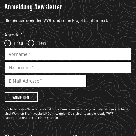
Anmeldung Newsletter
Bleiben Sie über den WWF und seine Projekte informiert.
Web2Case
Fieldset
anrede_name
Anrede
Infofelder
Frau
Herr
Vorname
Nachname
E-
Mailadresse
E-
Mail
Adresse
Ich
möchte,
dass
der
WWF
Die Inhalte des Newsletters sind nur an Personen gerichtet, die in der Schweiz wohnhaft
mich
sind. Wohnen Sie im Ausland? Dann wenden Sie sich bitte an die lokale WWF-
über
seine
Länderorganisation an Ihrem Wohnort.
Projekte
informiert.