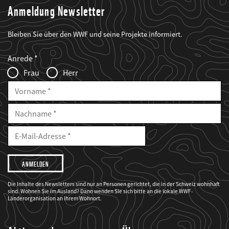
Anmeldung Newsletter
Bleiben Sie über den WWF und seine Projekte informiert.
Web2Case
Fieldset
anrede_name
Anrede
Infofelder
Frau
Herr
Vorname
Nachname
E-
Mailadresse
E-
Mail
Adresse
Ich
möchte,
dass
der
WWF
Die Inhalte des Newsletters sind nur an Personen gerichtet, die in der Schweiz wohnhaft
mich
sind. Wohnen Sie im Ausland? Dann wenden Sie sich bitte an die lokale WWF-
über
seine
Länderorganisation an Ihrem Wohnort.
Projekte
informiert.