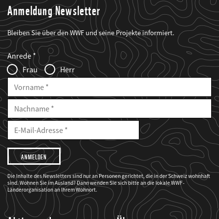
Anmeldung Newsletter
Bleiben Sie über den WWF und seine Projekte informiert.
Web2Case
Fieldset
anrede_name
Anrede
Infofelder
Frau
Herr
Vorname
Nachname
E-
Mailadresse
E-
Mail
Adresse
Ich
möchte,
dass
der
WWF
Die Inhalte des Newsletters sind nur an Personen gerichtet, die in der Schweiz wohnhaft
mich
sind. Wohnen Sie im Ausland? Dann wenden Sie sich bitte an die lokale WWF-
über
seine
Länderorganisation an Ihrem Wohnort.
Projekte
informiert.