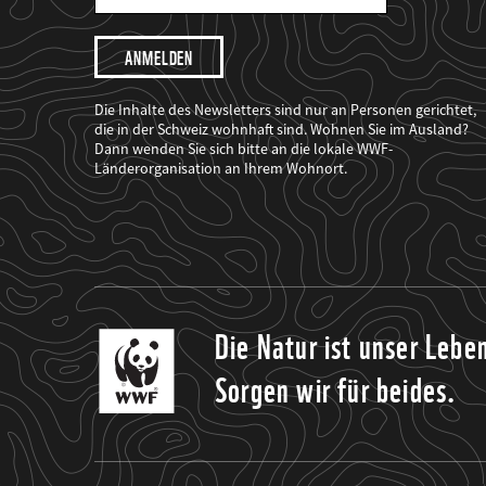
Mail
Adresse
Ich
möchte,
dass
der
WWF
Die Inhalte des Newsletters sind nur an Personen gerichtet,
mich
die in der Schweiz wohnhaft sind. Wohnen Sie im Ausland?
über
Dann wenden Sie sich bitte an die lokale WWF-
seine
Projekte
Länderorganisation an Ihrem Wohnort.
informiert.
Die Natur ist unser Lebe
Sorgen wir für beides.