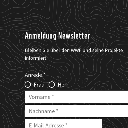
Anmeldung Newsletter
Bleiben Sie über den WWF und seine Projekte
informiert.
Web2Case
Fieldset
anrede_name
Anrede
Infofelder
Frau
Herr
Vorname
Nachname
E-
Mailadresse
E-