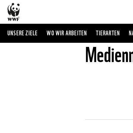
Direkt
zum
Inhalt
UNSERE ZIELE
WO WIR ARBEITEN
TIERARTEN
N
Medienm