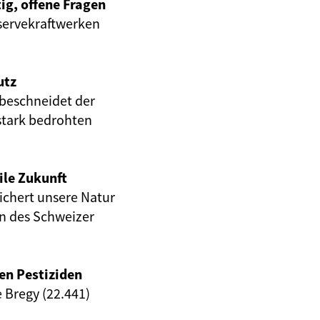
ig, offene Fragen
servekraftwerken
utz
beschneidet der
stark bedrohten
ile Zukunft
eichert unsere Natur
en des Schweizer
en Pestiziden
e Bregy (22.441)