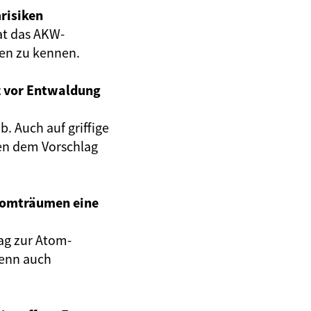
risiken
at das AKW-
gen zu kennen.
z vor Entwaldung
. Auch auf griffige
en dem Vorschlag
Atomträumen eine
ag zur Atom-
wenn auch