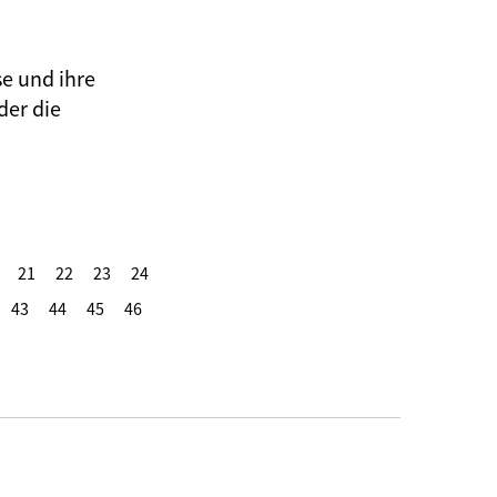
se und ihre
der die
21
22
23
24
43
44
45
46