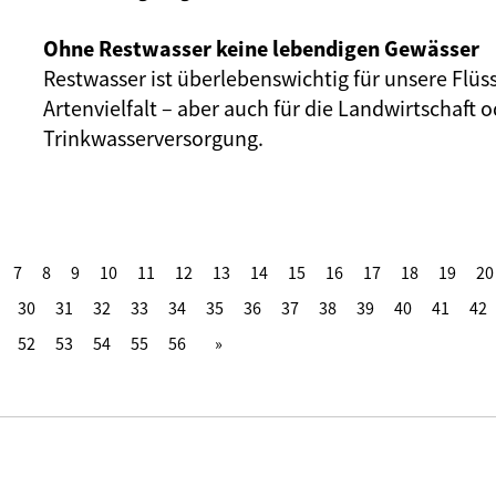
Ohne Restwasser keine lebendigen Gewässer
Restwasser ist überlebenswichtig für unsere Flüs
Artenvielfalt – aber auch für die Landwirtschaft o
Trinkwasserversorgung.
7
8
9
10
11
12
13
14
15
16
17
18
19
20
30
31
32
33
34
35
36
37
38
39
40
41
42
52
53
54
55
56