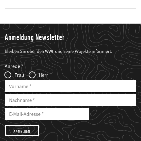
Anmeldung Newsletter
Bleiben Sie über den WWF und seine Projekte informiert.
Web2Case
Fieldset
anrede_name
Anrede
Infofelder
Frau
Herr
Vorname
Nachname
E-
Mailadresse
E-
Mail
Adresse
Ich
möchte,
dass
der