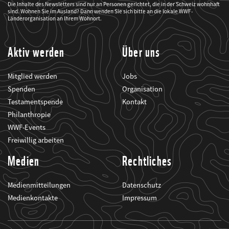
WWF
Die Inhalte des Newsletters sind nur an Personen gerichtet, die in der Schweiz wohnhaft
mich
sind. Wohnen Sie im Ausland? Dann wenden Sie sich bitte an die lokale WWF-
über
seine
Länderorganisation an Ihrem Wohnort.
Projekte
informiert.
Aktiv werden
Über uns
Mitglied werden
Jobs
Spenden
Organisation
Testamentspende
Kontakt
Philanthropie
WWF-Events
Freiwillig arbeiten
Medien
Rechtliches
Medienmitteilungen
Datenschutz
Medienkontakte
Impressum