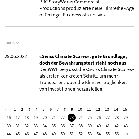
BBC StoryWorks Commercial
Productions produzierte neue Filmreihe
«
Age
of Change: Business of survival
»
Juni 2022
29.06.2022
«Swiss Climate Scores»: gute Grundlage,
doch der Bewährungstest steht noch aus
Der WWF begrüsst die «Swiss Climate Scores»
als ersten konkreten Schritt, um mehr
Transparenz über die Klimaverträglichkeit
von Investitionen herzustellen.
1
2
3
4
5
6
7
8
9
10
11
12
13
14
15
16
17
18
19
20
21
22
23
24
25
26
27
28
29
30
31
32
33
34
35
36
37
38
39
40
41
42
43
44
45
46
47
48
49
50
51
52
53
54
55
56