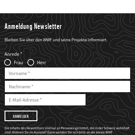
Anmeldung Newsletter
Bleiben Sie über den WWF und seine Projekte informiert.
Web2Case
Fieldset
anrede_name
Anrede
Infofelder
Frau
Herr
Vorname
Nachname
E-
Mailadresse
E-
Mail
Adresse
Ich
möchte,
dass
der
WWF
Die Inhalte des Newsletters sind nur an Personen gerichtet, die in der Schweiz wohnhaft
mich
sind. Wohnen Sie im Ausland? Dann wenden Sie sich bitte an die lokale WWF-
über