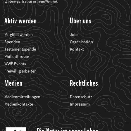
seine
Länderorganisation an Ihrem Wohnort.
Projekte
informiert.
Aktiv werden
Über uns
Mitglied werden
Jobs
Spenden
Organisation
Testamentspende
Kontakt
Philanthropie
WWF-Events
Freiwillig arbeiten
Medien
Rechtliches
Medienmitteilungen
Datenschutz
Medienkontakte
Impressum
Die Natur ist unser Leben.