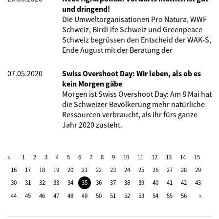
und dringend!
Die Umweltorganisationen Pro Natura, WWF
Schweiz, BirdLife Schweiz und Greenpeace
Schweiz begrüssen den Entscheid der WAK-S,
Ende August mit der Beratung der
07.05.2020
Swiss Overshoot Day: Wir leben, als ob es
kein Morgen gäbe
Morgen ist Swiss Overshoot Day: Am 8 Mai hat
die Schweizer Bevölkerung mehr natürliche
Ressourcen verbraucht, als ihr fürs ganze
Jahr 2020 zusteht.
1
2
3
4
5
6
7
8
9
10
11
12
13
14
15
16
17
18
19
20
21
22
23
24
25
26
27
28
29
30
31
32
33
34
35
36
37
38
39
40
41
42
43
44
45
46
47
48
49
50
51
52
53
54
55
56