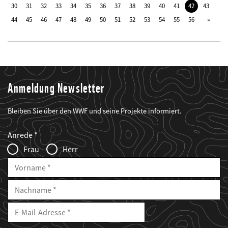
30
31
32
33
34
35
36
37
38
39
40
41
42
43
44
45
46
47
48
49
50
51
52
53
54
55
56
Anmeldung Newsletter
Bleiben Sie über den WWF und seine Projekte informiert.
Web2Case
Fieldset
anrede_name
Anrede
Infofelder
Frau
Herr
Vorname
Nachname
E-
Mailadresse
E-
Mail
Adresse