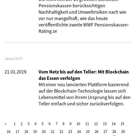
Pensionskassen berücksichtigen
Nachhaltigkeit und Umweltrisiken nach wie
vor nur mangelhaft, wie das heute
veröffentlichte zweite WWF Pensionskassen-
Rating ze
Januar 2019
21.01.2019
Vom Netz bis auf den Teller: Mit Blockchain
das Essen verfolgen
Mit einer neu lancierten Plattform basierend
auf der Blockchain-Technologie lassen sich
Lebensmittel von ihrem Ursprung bis auf den
Teller einfach und sicher zurückverfolgen.
1
2
3
4
5
6
7
8
9
10
11
12
13
14
15
16
17
18
19
20
21
22
23
24
25
26
27
28
29