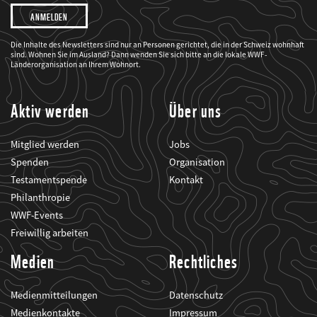
Ich
möchte,
dass
der
WWF
Die Inhalte des Newsletters sind nur an Personen gerichtet, die in der Schweiz wohnhaft
mich
sind. Wohnen Sie im Ausland? Dann wenden Sie sich bitte an die lokale WWF-
über
seine
Länderorganisation an Ihrem Wohnort.
Projekte
informiert.
Aktiv werden
Über uns
Mitglied werden
Jobs
Spenden
Organisation
Testamentspende
Kontakt
Philanthropie
WWF-Events
Freiwillig arbeiten
Medien
Rechtliches
Medienmitteilungen
Datenschutz
Medienkontakte
Impressum