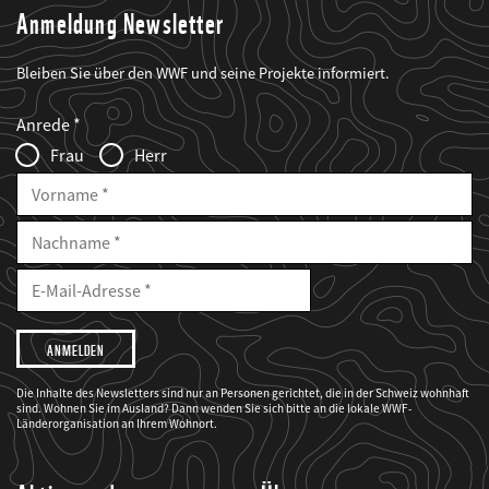
Anmeldung Newsletter
Bleiben Sie über den WWF und seine Projekte informiert.
Web2Case
Fieldset
anrede_name
Anrede
Infofelder
Frau
Herr
Vorname
Nachname
E-
Mailadresse
E-
Mail
Adresse
Ich
möchte,
dass
der
WWF
Die Inhalte des Newsletters sind nur an Personen gerichtet, die in der Schweiz wohnhaft
mich
sind. Wohnen Sie im Ausland? Dann wenden Sie sich bitte an die lokale WWF-
über
seine
Länderorganisation an Ihrem Wohnort.
Projekte
informiert.