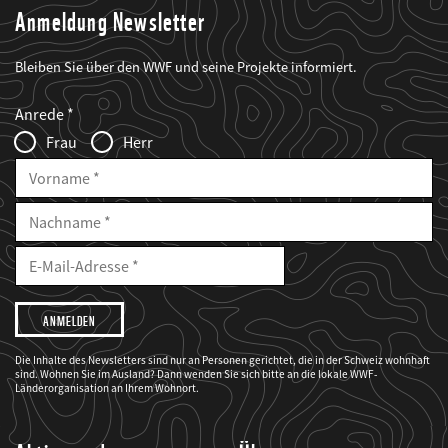
Anmeldung Newsletter
Bleiben Sie über den WWF und seine Projekte informiert.
Web2Case
Fieldset
anrede_name
Anrede
Infofelder
Frau
Herr
Vorname
Nachname
E-
Mailadresse
E-
Mail
Adresse
Ich
möchte,
dass
der
WWF
Die Inhalte des Newsletters sind nur an Personen gerichtet, die in der Schweiz wohnhaft
mich
sind. Wohnen Sie im Ausland? Dann wenden Sie sich bitte an die lokale WWF-
über
seine
Länderorganisation an Ihrem Wohnort.
Projekte
informiert.