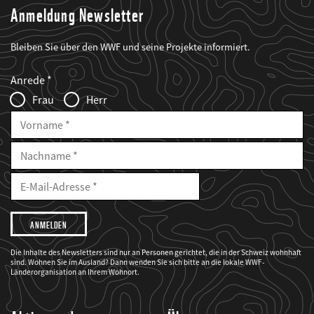
Anmeldung Newsletter
Bleiben Sie über den WWF und seine Projekte informiert.
Web2Case
Fieldset
anrede_name
Anrede
Infofelder
Frau
Herr
Vorname
Nachname
E-
Mailadresse
E-
Mail
Adresse
Ich
möchte,
dass
der
WWF
Die Inhalte des Newsletters sind nur an Personen gerichtet, die in der Schweiz wohnhaft
mich
sind. Wohnen Sie im Ausland? Dann wenden Sie sich bitte an die lokale WWF-
über
seine
Länderorganisation an Ihrem Wohnort.
Projekte
informiert.