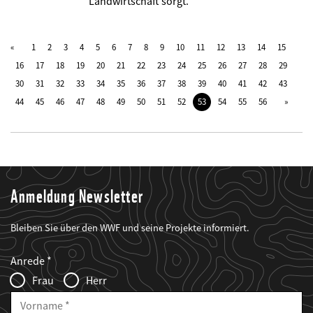
Landwirtschaft sorgt.
1
2
3
4
5
6
7
8
9
10
11
12
13
14
15
16
17
18
19
20
21
22
23
24
25
26
27
28
29
30
31
32
33
34
35
36
37
38
39
40
41
42
43
44
45
46
47
48
49
50
51
52
53
54
55
56
Anmeldung Newsletter
Bleiben Sie über den WWF und seine Projekte informiert.
Web2Case
Fieldset
anrede_name
Anrede
Infofelder
Frau
Herr
Vorname