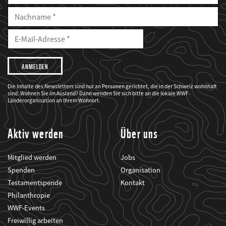
Nachname
E-
Mailadresse
E-
Mail
Adresse
Ich
möchte,
dass
der
WWF
Die Inhalte des Newsletters sind nur an Personen gerichtet, die in der Schweiz wohnhaft
mich
sind. Wohnen Sie im Ausland? Dann wenden Sie sich bitte an die lokale WWF-
über
seine
Länderorganisation an Ihrem Wohnort.
Projekte
informiert.
Aktiv werden
Über uns
Mitglied werden
Jobs
Spenden
Organisation
Testamentspende
Kontakt
Philanthropie
WWF-Events
Freiwillig arbeiten