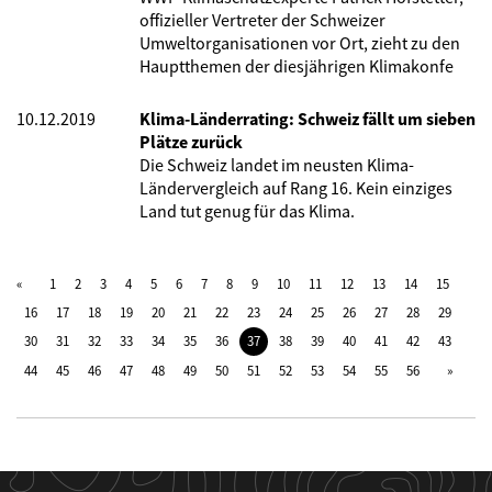
offizieller Vertreter der Schweizer
Umweltorganisationen vor Ort, zieht zu den
Hauptthemen der diesjährigen Klimakonfe
10.12.2019
Klima-Länderrating: Schweiz fällt um sieben
Plätze zurück
Die Schweiz landet im neusten Klima-
Ländervergleich auf Rang 16. Kein einziges
Land tut genug für das Klima.
1
2
3
4
5
6
7
8
9
10
11
12
13
14
15
16
17
18
19
20
21
22
23
24
25
26
27
28
29
30
31
32
33
34
35
36
37
38
39
40
41
42
43
44
45
46
47
48
49
50
51
52
53
54
55
56