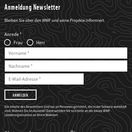
Anmeldung Newsletter
Bleiben Sie über den WWF und seine Projekte informiert.
Web2Case
Fieldset
anrede_name
Anrede
Infofelder
Frau
Herr
Vorname
Nachname
E-
Mailadresse
E-
Mail
Adresse
Ich
möchte,
dass
der
WWF
Die Inhalte des Newsletters sind nur an Personen gerichtet, die in der Schweiz wohnhaft
mich
sind. Wohnen Sie im Ausland? Dann wenden Sie sich bitte an die lokale WWF-
über
seine
Länderorganisation an Ihrem Wohnort.
Projekte
informiert.