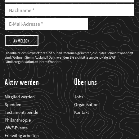
Nachname
E-
Mailadresse
E-
Mail
Adresse
Ich
möchte,
dass
der
WWF
Die Inhalte des Newsletters sind nur an Personen gerichtet, die in der Schweiz wohnhaft
mich
sind. Wohnen Sie im Ausland? Dann wenden Sie sich bitte an die lokale WWF-
über
seine
Länderorganisation an Ihrem Wohnort.
Projekte
informiert.
Aktiv werden
Über uns
Mitglied werden
Jobs
Spenden
Organisation
Testamentspende
Kontakt
Philanthropie
WWF-Events
Freiwillig arbeiten